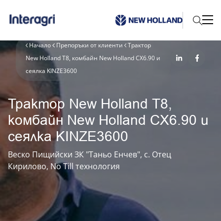
Начало
Препоръки от клиенти
Трактор
New Holland T8, комбайн New Holland CX6.90 и
сеялка KINZE3600
Трактор New Holland T8,
комбайн New Holland CX6.90 и
сеялка KINZE3600
Веско Пищийски ЗК "Таньо Енчев", с. Отец
Кирилово, No Till технология